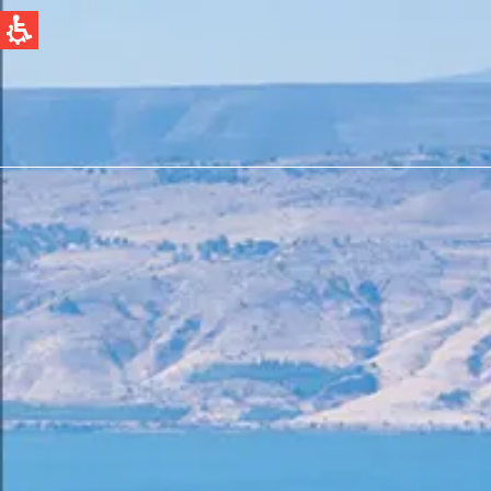
QUICK LINKS
Water Filtration
News & Events
Global
English
Spain & LATAM
Spanish