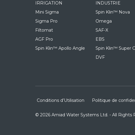
IRRIGATION
INDUSTRIE
Mini Sigma
Spin Klin™ Nova
Sigma Pro
Omega
Filtomat
SAF-X
AGF Pro
EBS
Spin Klin™ Apollo Angle
Spin Klin™ Super G
DVF
Conditions d’Utilisation
Politique de confiden
© 2026 Amiad Water Systems Ltd. - All Rights 