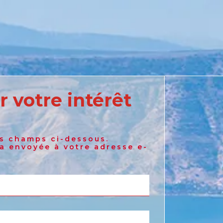
r votre intérêt
Australia
es champs ci-dessous.
English
ra envoyée à votre adresse e-
France
French