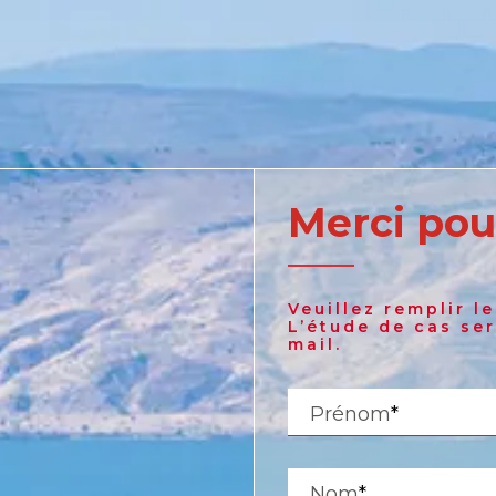
Merci pou
United States
Veuillez remplir l
English
L’étude de cas se
mail.
Russia
Prénom
*
Russian
Nom
*