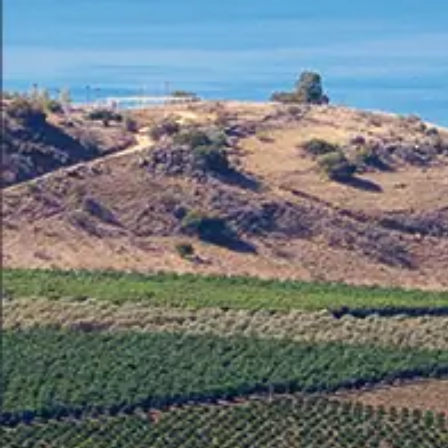
Germany
German
Based on
Nor