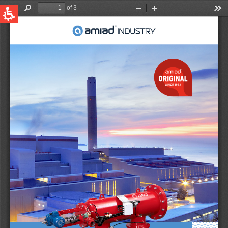
QUICK LINKS
Water Filtration
Global
News & Events
English
United States
English
Australia
English
Spain & LATAM
Spanish