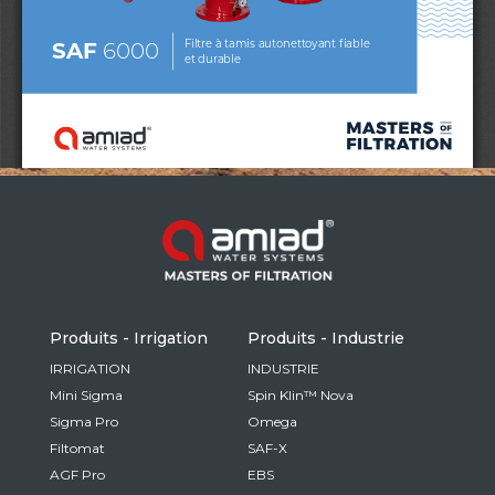
Russia
Russian
France
French
Germany
Based on your current location, we recommend
German
this Amiad website for you
North America
Israel
- English
Hebrew
Produits - Irrigation
Produits - Industrie
China
IRRIGATION
INDUSTRIE
Mini Sigma
Spin Klin™ Nova
Chinese
Sigma Pro
Omega
Filtomat
SAF-X
AGF Pro
EBS