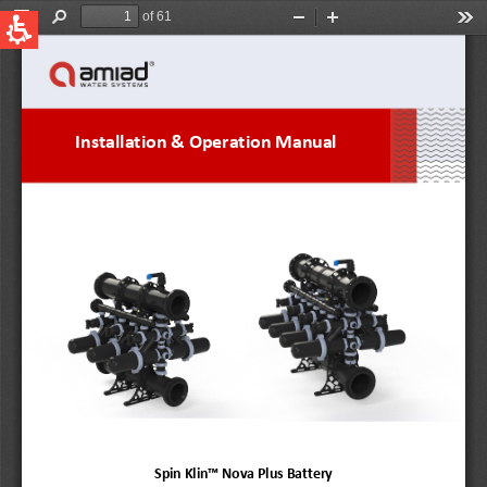
QUICK LINKS
Water Filtration
Global
News & Events
English
United States
English
Australia
English
Spain & LATAM
Spanish