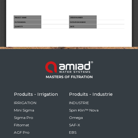
Russia
Russian
France
French
Germany
Based on your current location, we recommend
German
this Amiad website for you
North America
Israel
- English
Hebrew
Produits - Irrigation
Produits - Industrie
China
IRRIGATION
INDUSTRIE
Mini Sigma
Spin Klin™ Nova
Chinese
Sigma Pro
Omega
Filtomat
SAF-X
AGF Pro
EBS