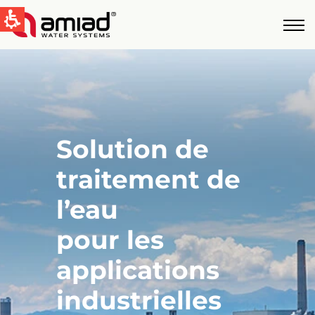
QUICK LINKS
Water Filtration
News & Events
Global
Solution de
English
traitement de
United States
l’eau
English
pour les
Australia
applications
English
industrielles
Spain & LATAM