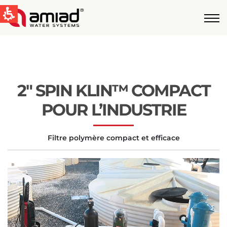
QUICK LINKS
Water Filtration
News & Events
2″ SPIN KLIN™ COMPACT
Global
POUR L’INDUSTRIE
English
Filtre polymère compact et efficace
United States
English
Australia
English
Spain & LATAM