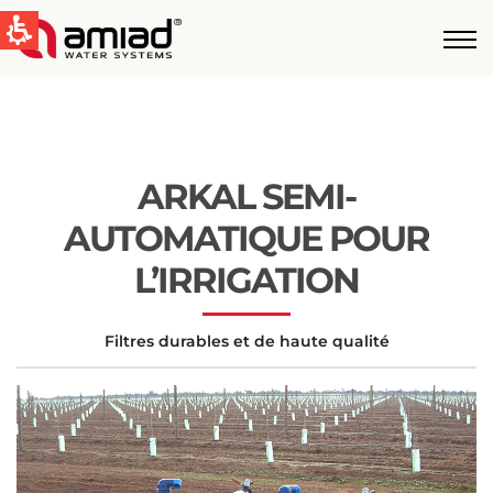
QUICK LINKS
Water Filtration
News & Events
ARKAL SEMI-
Global
AUTOMATIQUE POUR
English
L’IRRIGATION
United States
Filtres durables et de haute qualité
English
Australia
English
Spain & LATAM