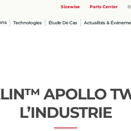
Sizewise
Parts Center
B
ons
Technologies
Étude De Cas
Actualités & Événeme
 KLIN™ APOLLO T
United States
L’INDUSTRIE
English
Russia