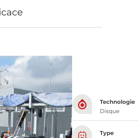
ficace
French
China
Chinese
e for you
lish
Technologie
Disque
Type