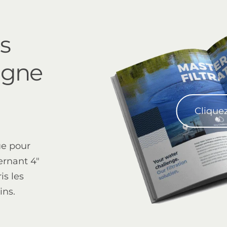
s
igne
Cliquez
ue pour
ernant 4"
is les
ins.