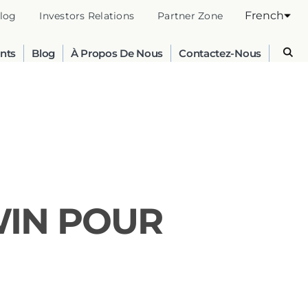
French
log
Investors Relations
Partner Zone
nts
Blog
À Propos De Nous
Contactez-Nous
WIN POUR
Australia
English
France