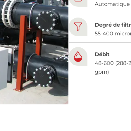
Automatique
Degré de filt
55-400 micro
Débit
48-600 (288-
gpm)