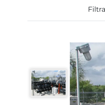
Filtr
Spanish
Germany
German
Based on
Nor