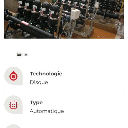
Spanish
Russia
Russian
France
French
Germany
Technologie
Based on your current location, we recommend
German
Disque
this Amiad website for you
North America
Israel
- English
Type
Hebrew
Automatique
China