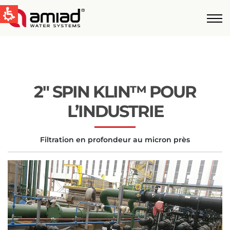
QUICK LINKS
Water Filtration
News & Events
2″ SPIN KLIN™ POUR
Global
L’INDUSTRIE
English
Filtration en profondeur au micron près
United States
English
Australia
English
Spain & LATAM