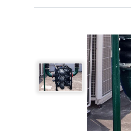
Spanish
Germany
German
Based on
Nor