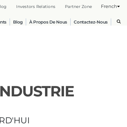
French
log
Investors Relations
Partner Zone
nts
Blog
À Propos De Nous
Contactez-Nous
INDUSTRIE
Australia
English
RD'HUI
France