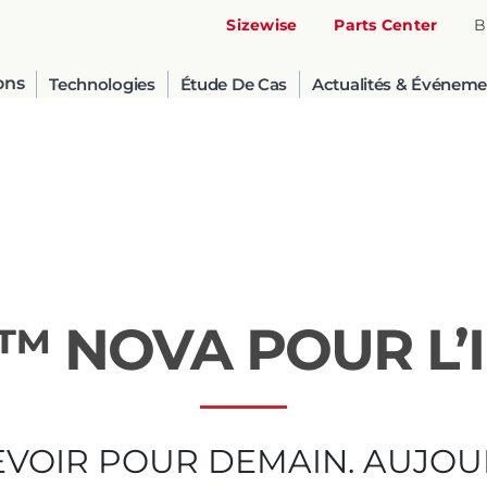
Sizewise
Parts Center
B
ons
Technologies
Étude De Cas
Actualités & Événeme
N™ NOVA POUR L’
United States
English
VOIR POUR DEMAIN. AUJOU
Russia