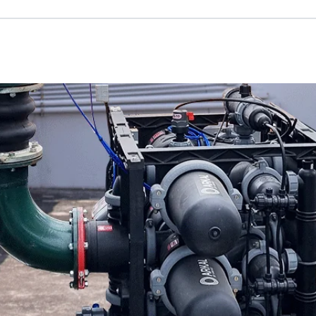
Russian
Israel
Hebrew
 your current location, we recommend this Amiad websit
th America
- Eng