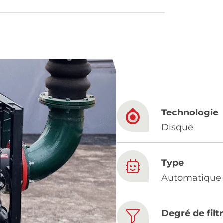
French
China
Chinese
Technologie
e for you
Disque
lish
Type
Automatique
Degré de filt