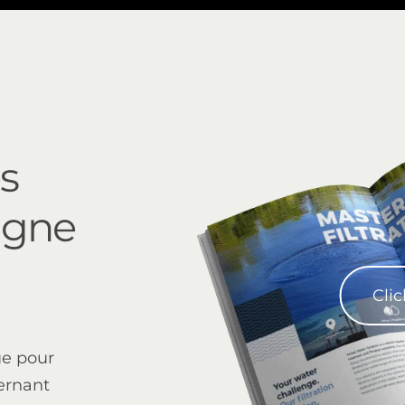
s
igne
Clic
ue pour
ernant