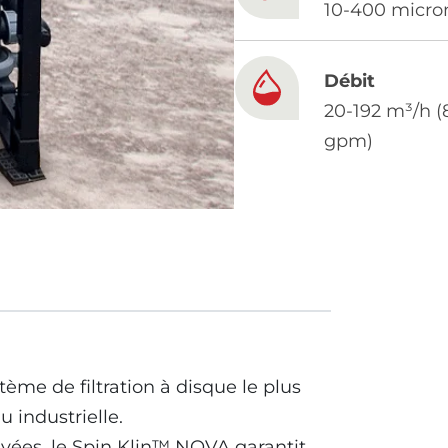
10-400 micro
Débit
20-192 m³/h (
gpm)
ème de filtration à disque le plus
 industrielle.
vées, le Spin Klin™ NOVA garantit