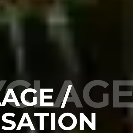
CLAGE 
AGE /
ISATION