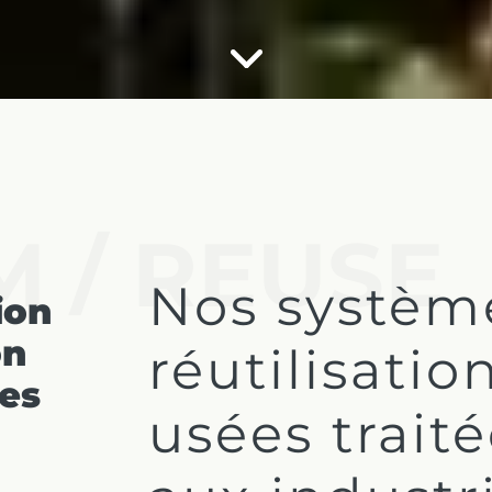
M / REUSE
Nos systèm
ion
on
réutilisatio
des
usées traité