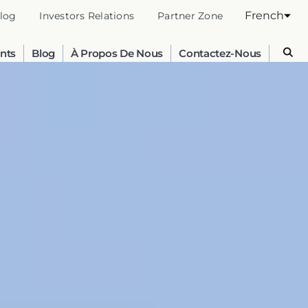
French
log
Investors Relations
Partner Zone
nts
Blog
À Propos De Nous
Contactez-Nous
Australia
English
France