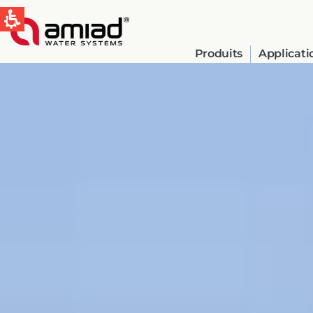
Produits
Applicati
QUICK LINKS
Water Filtration
News & Events
Global
English
Spain & LATAM