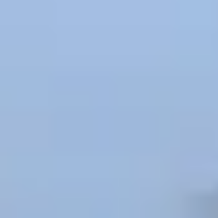
Spanish
Germany
German
Based on
Nor