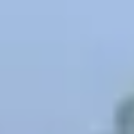
French
China
Chinese
e for you
lish