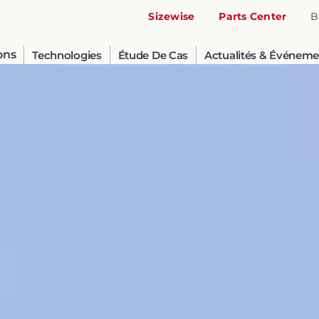
Sizewise
Parts Center
B
ons
Technologies
Étude De Cas
Actualités & Événeme
United States
English
Russia