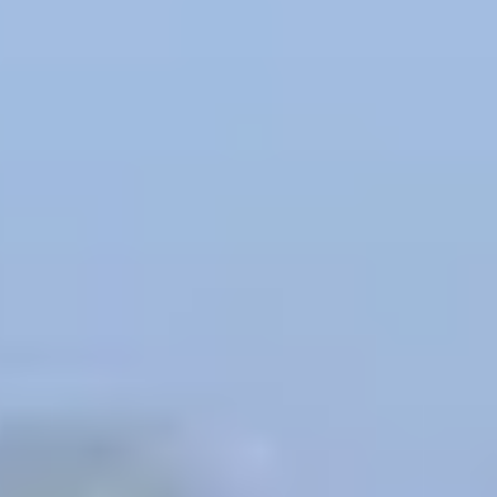
Russian
Israel
Hebrew
 your current location, we recommend this Amiad websit
th America
- Eng