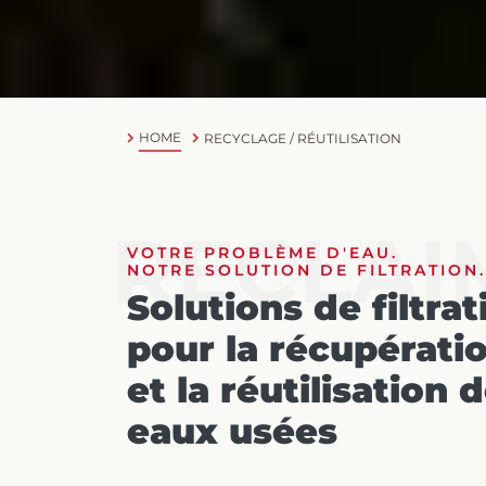
HOME
RECYCLAGE / RÉUTILISATION
RECLAI
VOTRE PROBLÈME D'EAU.
NOTRE SOLUTION DE FILTRATION.
Solutions de filtrat
pour la récupérati
et la réutilisation 
eaux usées