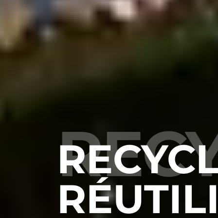
RECY
RECYCL
RÉUTIL