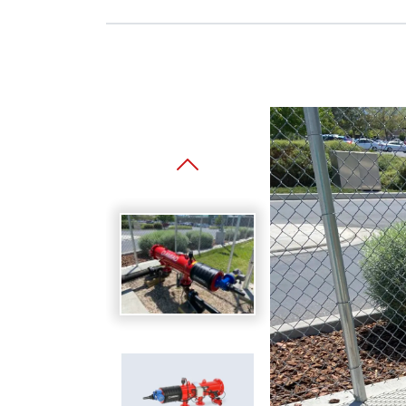
Spanish
Germany
German
Based on
Nor