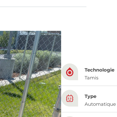
French
China
Chinese
e for you
Technologie
lish
Tamis
Type
Automatique