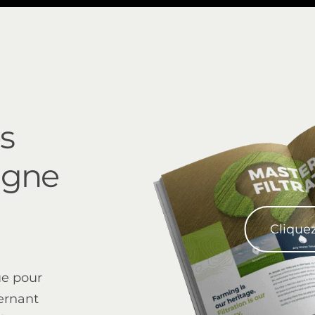
s
SAF-X-4500
igne
Cliquez
ue pour
ernant