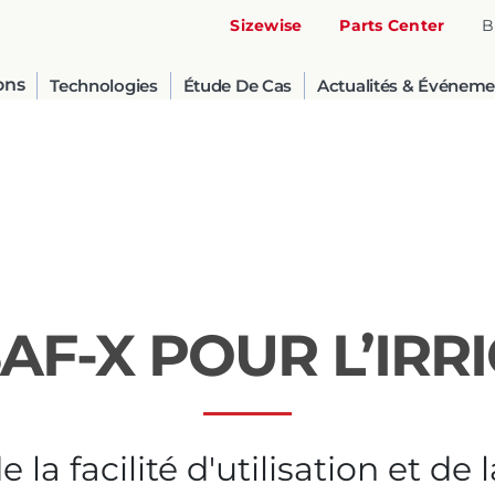
Sizewise
Parts Center
B
ons
Technologies
Étude De Cas
Actualités & Événeme
SAF-X POUR L’IRR
United States
English
 la facilité d'utilisation et d
Russia