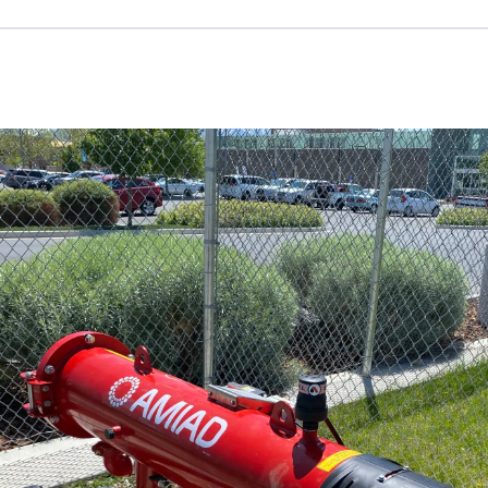
Russian
Israel
Hebrew
 your current location, we recommend this Amiad websit
th America
- Eng