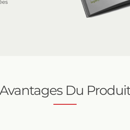
ées
Avantages Du Produi
SAF 6000