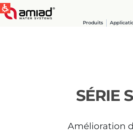
Produits
Applicati
QUICK LINKS
Water Filtration
News & Events
SÉRIE 
Global
English
Amélioration de
Spain & LATAM