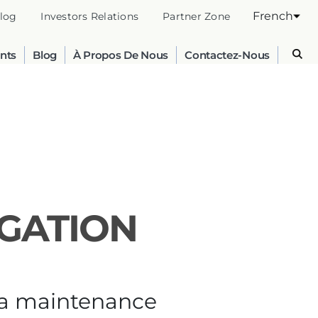
French
log
Investors Relations
Partner Zone
nts
Blog
À Propos De Nous
Contactez-Nous
IGATION
Australia
English
e la maintenance
France