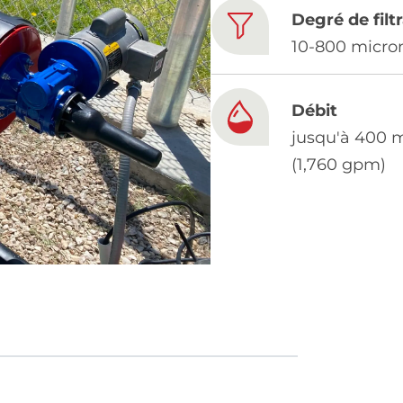
Degré de filt
10-800 micro
Débit
jusqu'à 400 
(1,760 gpm)