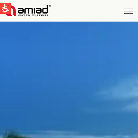
QUICK LINKS
Water Filtration
News & Events
Global
English
United States
English
Australia
English
Spain & LATAM