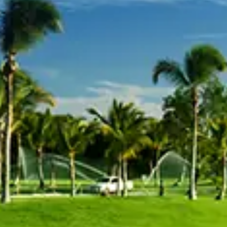
Spanish
Russia
Russian
France
French
Germany
Based on your current location, we recommend
German
this Amiad website for you
North America
Israel
- English
Hebrew
China