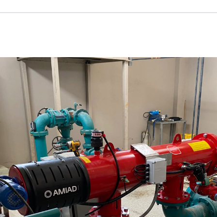
Russian
Israel
Hebrew
 your current location, we recommend this Amiad websit
th America
- Eng