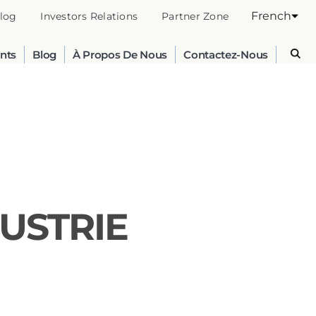
French
log
Investors Relations
Partner Zone
nts
Blog
À Propos De Nous
Contactez-Nous
DUSTRIE
Australia
English
France