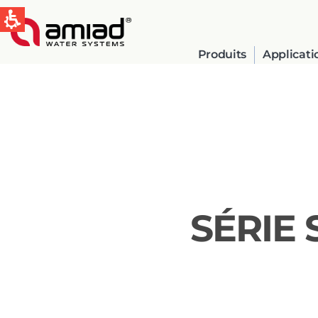
Produits
Applicati
QUICK LINKS
Water Filtration
News & Events
SÉRIE 
Global
English
Spain & LATAM