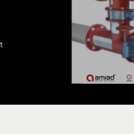
SAF-X-3000
t