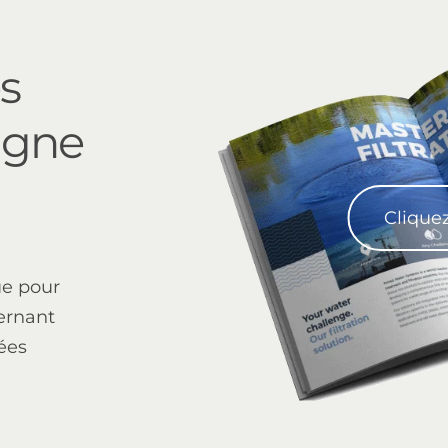
s
igne
Cliquez
SAF-X-4500
ue pour
ernant
ées