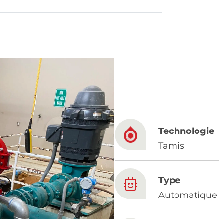
French
China
Chinese
e for you
Technologie
lish
Tamis
Type
Automatique