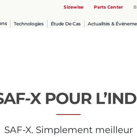
Sizewise
Parts Center
B
ons
Technologies
Étude De Cas
Actualités & Événeme
SAF-X POUR L’IN
United States
English
SAF-X. Simplement meilleur
Russia