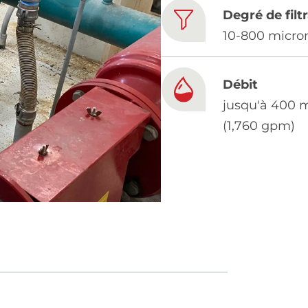
Degré de filt
10-800 micro
Débit
jusqu'à 400 
(1,760 gpm)