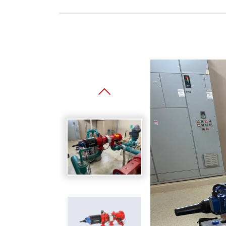
Spanish
Germany
German
Based on
Nor