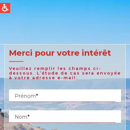
QUICK LINKS
Water Filtration
Global
News & Events
English
Merci pour votre intérêt
United States
Veuillez remplir les champs ci-
English
dessous. L’étude de cas sera envoyée
à votre adresse e-mail.
Australia
Prénom
*
English
Spain & LATAM
Nom
*
Spanish