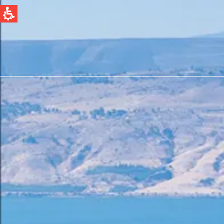
QUICK LINKS
Water Filtration
News & Events
Global
English
Spain & LATAM
Spanish