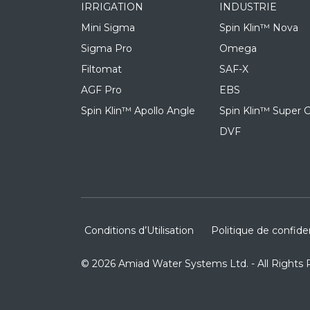
IRRIGATION
INDUSTRIE
Mini Sigma
Spin Klin™ Nova
Sigma Pro
Omega
Filtomat
SAF-X
AGF Pro
EBS
Spin Klin™ Apollo Angle
Spin Klin™ Super G
DVF
Conditions d’Utilisation
Politique de confiden
© 2026 Amiad Water Systems Ltd. - All Rights 