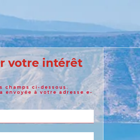
r votre intérêt
Australia
es champs ci-dessous.
English
ra envoyée à votre adresse e-
France
French