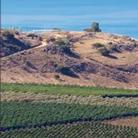
Germany
German
Based on
Nor