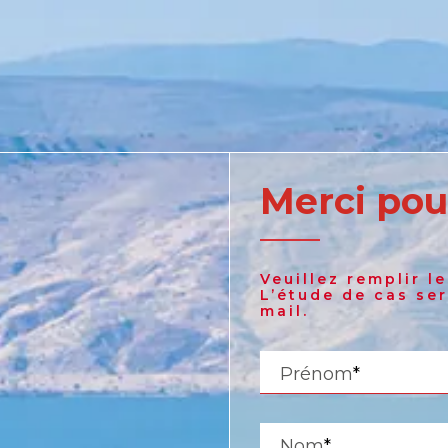
Merci pou
United States
Veuillez remplir l
English
L’étude de cas se
mail.
Russia
Prénom
*
Russian
Nom
*