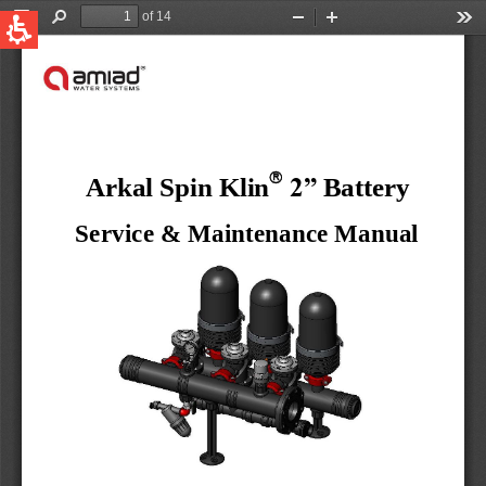
QUICK LINKS
Water Filtration
Global
News & Events
English
United States
English
Australia
English
Spain & LATAM
Spanish