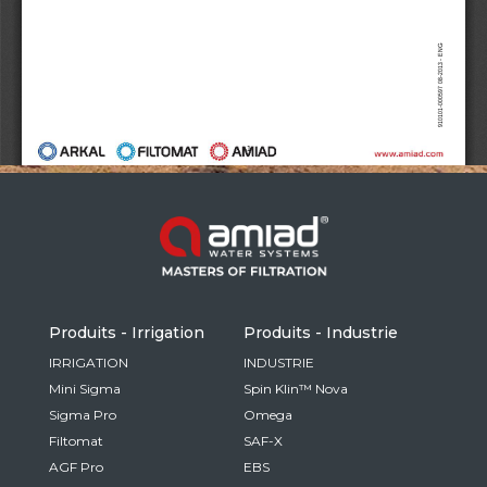
Russia
Russian
France
French
Germany
Based on your current location, we recommend
German
this Amiad website for you
North America
Israel
- English
Hebrew
Produits - Irrigation
Produits - Industrie
China
IRRIGATION
INDUSTRIE
Mini Sigma
Spin Klin™ Nova
Chinese
Sigma Pro
Omega
Filtomat
SAF-X
AGF Pro
EBS