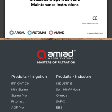
Russia
Russian
France
French
Germany
Based on your current location, we recommend
German
this Amiad website for you
North America
Israel
- English
Hebrew
Produits - Irrigation
Produits - Industrie
China
IRRIGATION
INDUSTRIE
Mini Sigma
Spin Klin™ Nova
Chinese
Sigma Pro
Omega
Filtomat
SAF-X
AGF Pro
EBS