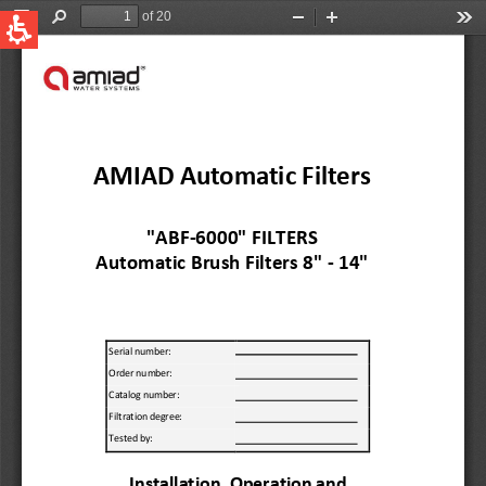
QUICK LINKS
Water Filtration
Global
News & Events
English
United States
English
Australia
English
Spain & LATAM
Spanish