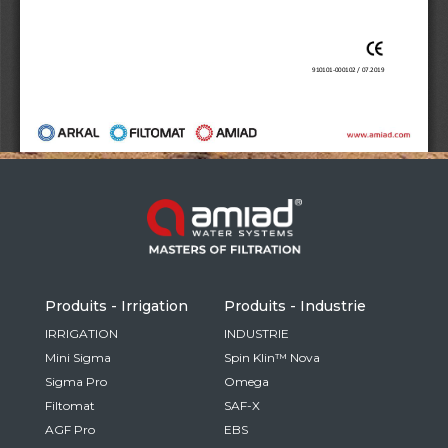
Russia
Russian
France
French
Germany
Based on your current location, we recommend
German
this Amiad website for you
North America
Israel
- English
Hebrew
Produits - Irrigation
Produits - Industrie
China
IRRIGATION
INDUSTRIE
Mini Sigma
Spin Klin™ Nova
Chinese
Sigma Pro
Omega
Filtomat
SAF-X
AGF Pro
EBS