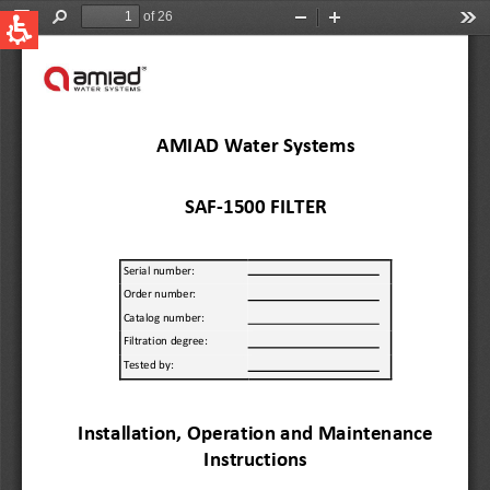
QUICK LINKS
Water Filtration
Global
News & Events
English
United States
English
Australia
English
Spain & LATAM
Spanish