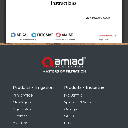
Russia
Russian
France
French
Germany
Based on your current location, we recommend
German
this Amiad website for you
North America
Israel
- English
Hebrew
Produits - Irrigation
Produits - Industrie
China
IRRIGATION
INDUSTRIE
Mini Sigma
Spin Klin™ Nova
Chinese
Sigma Pro
Omega
Filtomat
SAF-X
AGF Pro
EBS