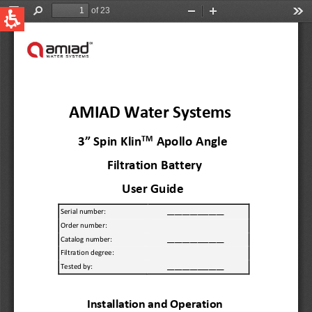
QUICK LINKS
Water Filtration
Global
News & Events
English
United States
English
Australia
English
Spain & LATAM
Spanish