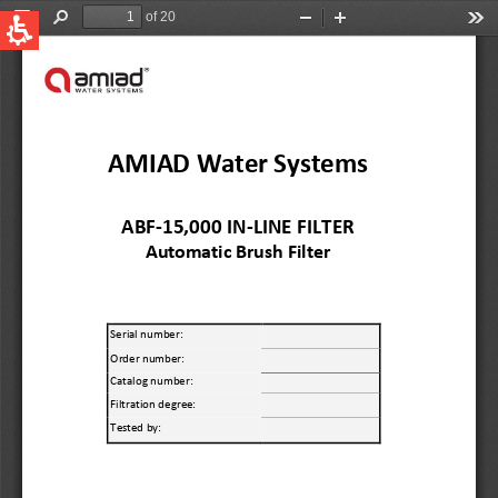
QUICK LINKS
Water Filtration
Global
News & Events
English
United States
English
Australia
English
Spain & LATAM
Spanish