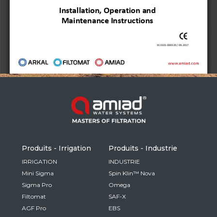
Russia
Russian
France
French
Germany
Based on your current location, we recommend
German
this Amiad website for you
North America
Israel
- English
Hebrew
Produits - Irrigation
Produits - Industrie
China
IRRIGATION
INDUSTRIE
Mini Sigma
Spin Klin™ Nova
Chinese
Sigma Pro
Omega
Filtomat
SAF-X
AGF Pro
EBS