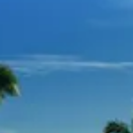
Spanish
Russia
Russian
France
French
Germany
Based on your current location, we recommend
German
this Amiad website for you
North America
Israel
- English
Hebrew
China