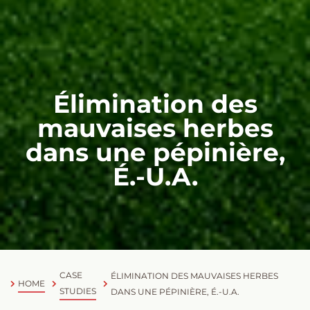
Élimination des
mauvaises herbes
dans une pépinière,
É.-U.A.
CASE
ÉLIMINATION DES MAUVAISES HERBES
HOME
STUDIES
DANS UNE PÉPINIÈRE, É.-U.A.