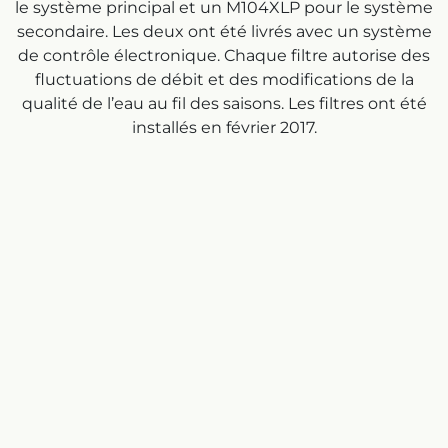
le système principal et un M104XLP pour le système
secondaire. Les deux ont été livrés avec un système
de contrôle électronique. Chaque filtre autorise des
fluctuations de débit et des modifications de la
qualité de l’eau au fil des saisons. Les filtres ont été
installés en février 2017.
Résultat
Depuis l’installation des deux systèmes de filtre,
Native Texas Nursery a constaté que plus aucune
mauvaise herbe ne poussait dans les pots de
plantes indigènes. Un seul employé est encore