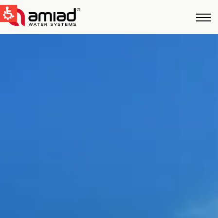
QUICK LINKS
Water Filtration
News & Events
Global
English
United States
English
Australia
English
Spain & LATAM