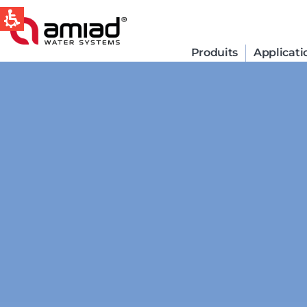
Produits
Applicati
QUICK LINKS
Water Filtration
News & Events
Global
English
Spain & LATAM