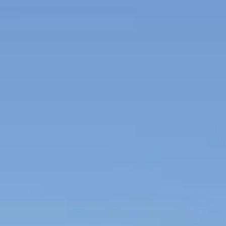
Russian
Israel
Hebrew
 your current location, we recommend this Amiad websit
th America
- Eng