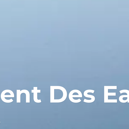
ent Des E
s