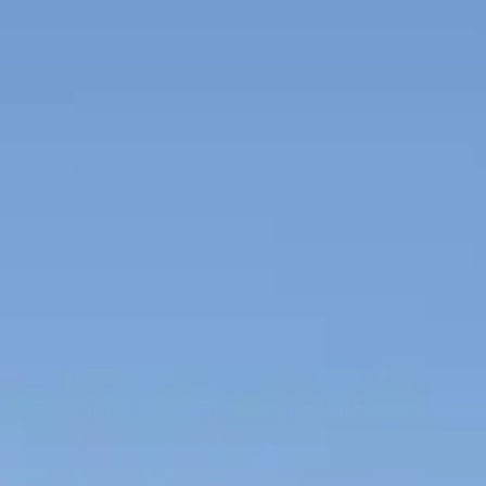
Spanish
Germany
German
Based on
Nor