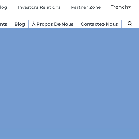
French
log
Investors Relations
Partner Zone
nts
Blog
À Propos De Nous
Contactez-Nous
Australia
English
France