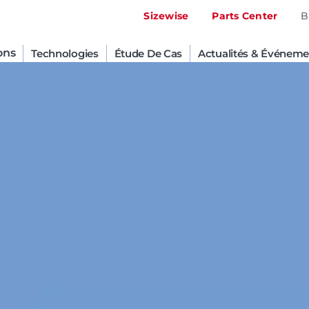
Sizewise
Parts Center
B
ons
Technologies
Étude De Cas
Actualités & Événeme
United States
English
Russia