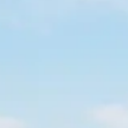
Spanish
Russia
Russian
France
French
Germany
Based on your current location, we recommend
German
this Amiad website for you
North America
Israel
- English
Hebrew
China