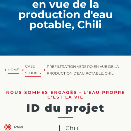
en vue de la
production d'eau
potable, Chili
CASE
PRÉFILTRATION VERS RO EN VUE DE LA
HOME
STUDIES
PRODUCTION D'EAU POTABLE, CHILI
NOUS SOMMES ENGAGÉS - L'EAU PROPRE
C'EST LA VIE
ID du projet
Pays
Chili