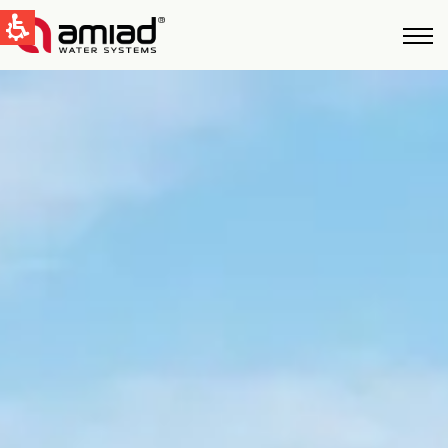
QUICK LINKS
Water Filtration
News & Events
Global
English
United States
English
Australia
English
Spain & LATAM