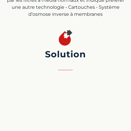
par les filtres à média normaux et indiqué préférer
une autre technologie • Cartouches • Système
d’osmose inverse à membranes
Solution
L’usine de traitement de l’eau de mer par osmose
inverse est conçue de manière à assurer un débit
de 100 m3/h. Le système de pompage et de
prétraitement est donc pensé pour traiter 200 m3/h
d’eau. Le pompage de l’eau dans la mer est effectué
au moyen d’une canalisation immergée à une
profondeur importante. Les phases du système
sont les suivantes : • Pompage en mer • Filtration