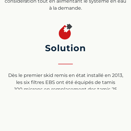
considération tout en alimentant le système en eau
à la demande.
Solution
Dès le premier skid remis en état installé en 2013,
les six filtres EBS ont été équipés de tamis
100 microns en remplacement des tamis 25
microns d’origine. Lorsque l’exploitation s’est
développée en 2014, un autre skid contenant six
autres filtres EBS a été installé. Un troisième skid, lui
aussi doté de 6 filtres EBS, a été commandé en 2015
et devrait être installé prochainement. Le deuxième