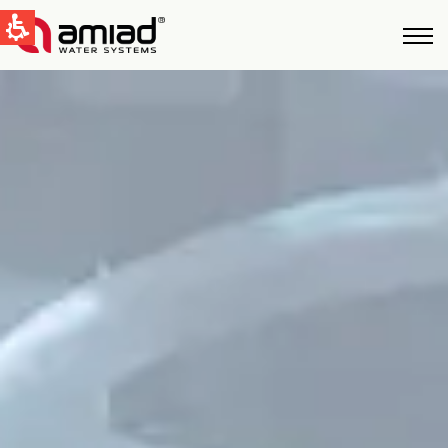
QUICK LINKS
Water Filtration
News & Events
Global
English
United States
English
Australia
English
Spain & LATAM