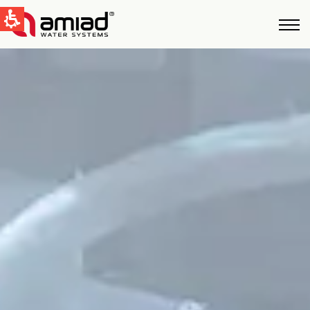
QUICK LINKS
Water Filtration
News & Events
Global
English
United States
English
Australia
English
Spain & LATAM