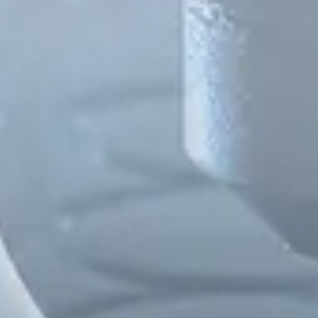
Spanish
Russia
Russian
France
French
Germany
Based on your current location, we recommend
German
this Amiad website for you
North America
Israel
- English
Hebrew
China