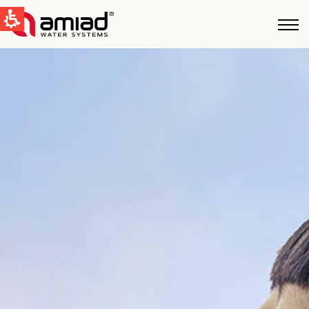
QUICK LINKS
Water Filtration
News & Events
Global
English
United States
English
Australia
English
Spain & LATAM