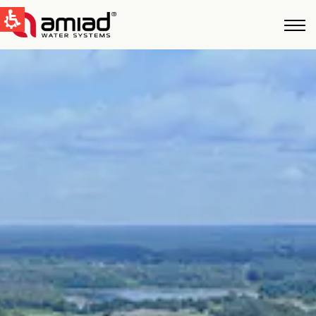
QUICK LINKS
Water Filtration
News & Events
Global
English
United States
English
Australia
English
Spain & LATAM