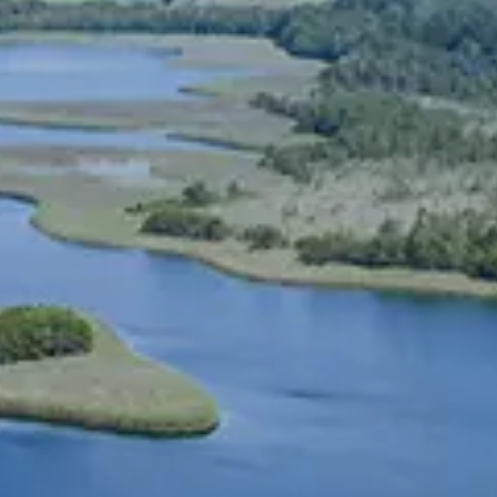
Spanish
Russia
Russian
France
French
Germany
Based on your current location, we recommend
German
this Amiad website for you
North America
Israel
- English
Hebrew
China