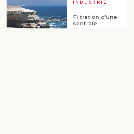
INDUSTRIE
Filtration d’une
centrale
électrique...
Lire la suite
…
Retour
Suivant
1
2
3
4
7