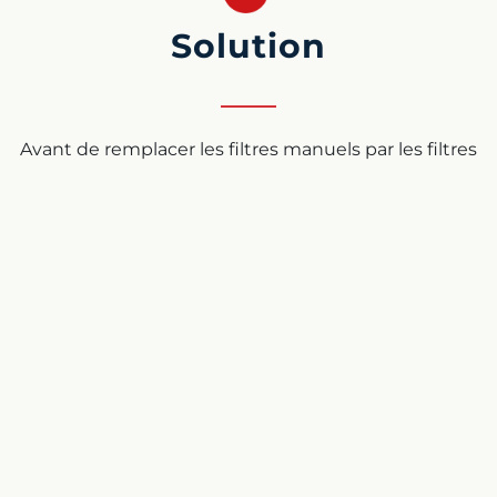
Solution
Avant de remplacer les filtres manuels par les filtres
Mini Sigma, le débit maximal dont il disposait pour
l’irrigation était de 100 m3/h. Aujourd’hui, grâce aux
filtres Mini Sigma, il bénéficie d’une débit de 150
m3/h sur la conduite principale ! De plus, alors qu’il
avait auparavant besoin d’une pression de 5 bar
pour irriguer sa plantation, 3 bar suffisent désormais
pour atteindre tous les diffuseurs de la plantation.
Résultat