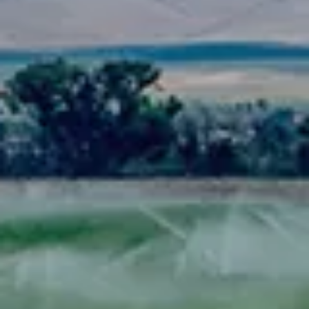
Spanish
Russia
Russian
France
French
Germany
Based on your current location, we recommend
German
this Amiad website for you
North America
Israel
- English
Hebrew
China