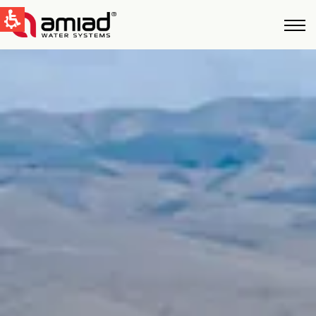
QUICK LINKS
Water Filtration
News & Events
Global
English
United States
English
Australia
English
Spain & LATAM