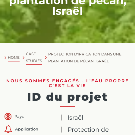
plantation de pécan,
Israël
CASE
PROTECTION D'IRRIGATION DANS UNE
HOME
STUDIES
PLANTATION DE PÉCAN, ISRAËL
NOUS SOMMES ENGAGÉS - L'EAU PROPRE
C'EST LA VIE
ID du projet
Pays
Israël
Protection de
Application