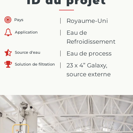
ID du projet
Pays
Royaume-Uni
Eau de
Application
Refroidissement
Eau de process
Source d'eau
Solution de filtration
23 x 4” Galaxy,
source externe