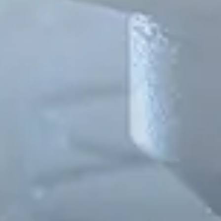
Spanish
Russia
Russian
France
French
Germany
Based on your current location, we recommend
German
this Amiad website for you
North America
Israel
- English
Hebrew
China