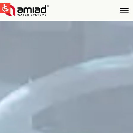
QUICK LINKS
Water Filtration
News & Events
Global
English
United States
English
Australia
English
Spain & LATAM